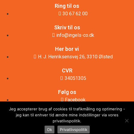
Ring til os
30 67 62 00
Skriv til os
info@ingels-co.dk
Her bor vi
H. J. Henriksensvej 26, 3310 Ølsted
CVR
34051305
Følg os
Facebook
Jeg accepterer brug af cookies til trafikmåling og optimering -
jeg kan til enhver tid ændre mine indstillinger via vores
privatlivspolitik.
30 67 62 00
KONTAKT
Ok
Privatlivspolitik