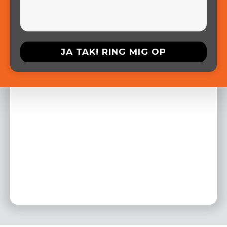
Ingels & Co ApS er en
entreprenørvirksomhed, der
som Aut. kloakmester har
speciale i renovering og
etablering af kloaksystemer.